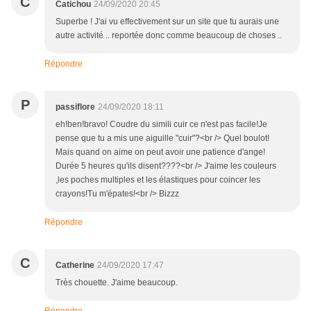
C
Catichou
24/09/2020 20:45
Superbe ! J'ai vu effectivement sur un site que tu aurais une
autre activité .. reportée donc comme beaucoup de choses ..
Répondre
P
passiflore
24/09/2020 18:11
eh!ben!bravo! Coudre du simili cuir ce n'est pas facile!Je
pense que tu a mis une aiguille "cuir"?<br /> Quel boulot!
Mais quand on aime on peut avoir une patience d'ange!
Durée 5 heures qu'ils disent????<br /> J'aime les couleurs
,les poches multiples et les élastiques pour coincer les
crayons!Tu m'épates!<br /> Bizzz
Répondre
C
Catherine
24/09/2020 17:47
Très chouette. J'aime beaucoup.