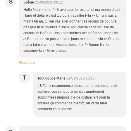
S
Soène
25/09/2020 08:12
Hello Maryline<br /> Bravo pour le résultat et ma mémé disait
: faire et défaire c'est toujours travailler !<br /> Un vrai sac à
main ! Ah ah, tu t'en vas aller donner des leçons de couture
dès que tu le pourras ? <br /> Astucieuse cette trousse de
couture et l'idée du tissu centimètres me plaît beaucoup !<br
/> Bon, on ne va pas vers des jours meilleurs... <br /> On a du
mal à faire vivre nos Associations...<br /> Bonne fin de
semaine<br /> Gros bisous
Répondre
T
Tout douce Mans
29/09/2020 10:16
L'UTL ici recommence doucement mais les grands
conférences sont purement et simplement
supprimées (impossible de distancier) pour la
couture ça commence bientôt, on verra bien
comment ça se passe