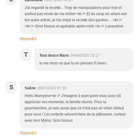
Lavandine
31/07/2020 15:27
J'ai regardé la recette... Trop de manipulations pour moi et
surtout pas envie de me brûler.<br /> Et du coup en allant voir
ton autre article, je t'ai chipé la recette des gaufres ....<br />
<br /> Gros bisous et agréable après-midi.<br /> Lavandine
Répondre
T
Tout douce Mans
04/08/2020 15:17
tu me diras ce que tu en penses !!! bises
S
Soène
28/07/2020 07:36
Hello Mamyline<br /> J'imagine à quel point vous avez dû
apprécier ces moments, la famille réunie. Pour la
gourmandise, je sais aussi que ce n'est pas un vilain défaut
pour vous ! Les enfants adorent faire de la pâtisserie, surtout
avec leur Mamy. Gros bisous
Répondre