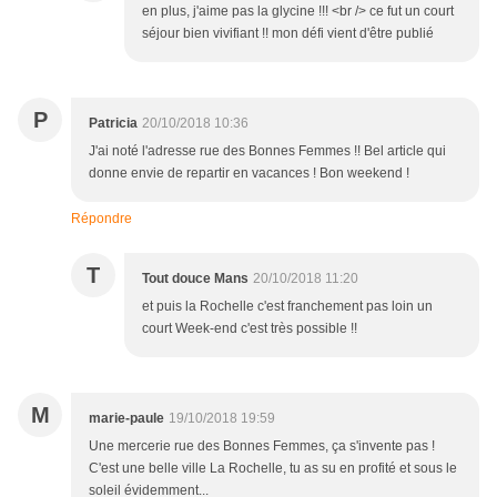
en plus, j'aime pas la glycine !!! <br /> ce fut un court
séjour bien vivifiant !! mon défi vient d'être publié
P
Patricia
20/10/2018 10:36
J'ai noté l'adresse rue des Bonnes Femmes !! Bel article qui
donne envie de repartir en vacances ! Bon weekend !
Répondre
T
Tout douce Mans
20/10/2018 11:20
et puis la Rochelle c'est franchement pas loin un
court Week-end c'est très possible !!
M
marie-paule
19/10/2018 19:59
Une mercerie rue des Bonnes Femmes, ça s'invente pas !
C'est une belle ville La Rochelle, tu as su en profité et sous le
soleil évidemment...