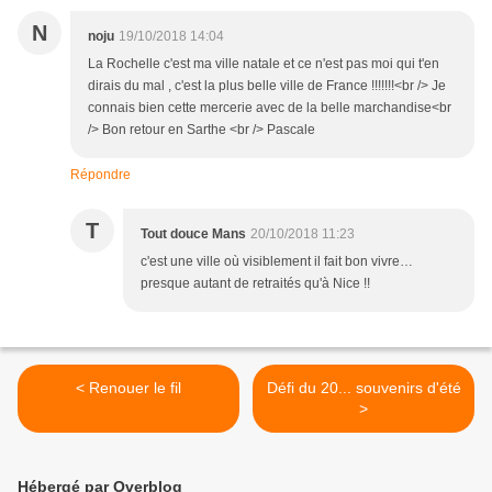
N
noju
19/10/2018 14:04
La Rochelle c'est ma ville natale et ce n'est pas moi qui t'en
dirais du mal , c'est la plus belle ville de France !!!!!!!<br /> Je
connais bien cette mercerie avec de la belle marchandise<br
/> Bon retour en Sarthe <br /> Pascale
Répondre
T
Tout douce Mans
20/10/2018 11:23
c'est une ville où visiblement il fait bon vivre…
presque autant de retraités qu'à Nice !!
< Renouer le fil
Défi du 20... souvenirs d'été
>
Hébergé par Overblog