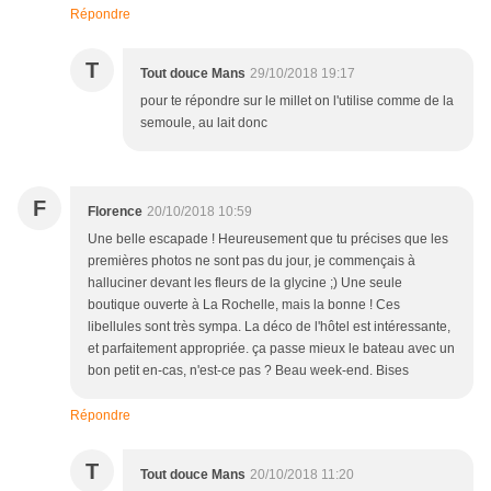
Répondre
T
Tout douce Mans
29/10/2018 19:17
pour te répondre sur le millet on l'utilise comme de la
semoule, au lait donc
F
Florence
20/10/2018 10:59
Une belle escapade ! Heureusement que tu précises que les
premières photos ne sont pas du jour, je commençais à
halluciner devant les fleurs de la glycine ;) Une seule
boutique ouverte à La Rochelle, mais la bonne ! Ces
libellules sont très sympa. La déco de l'hôtel est intéressante,
et parfaitement appropriée. ça passe mieux le bateau avec un
bon petit en-cas, n'est-ce pas ? Beau week-end. Bises
Répondre
T
Tout douce Mans
20/10/2018 11:20