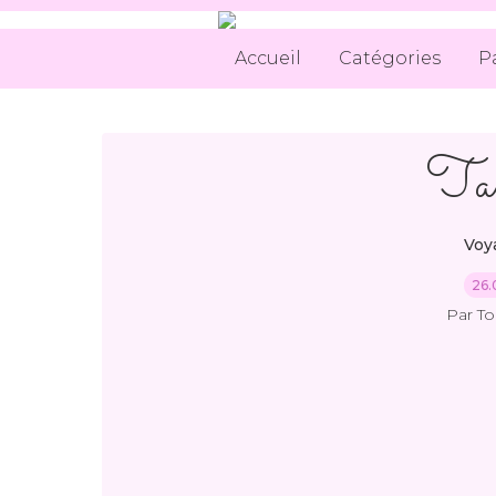
Accueil
Catégories
P
Ta
Voya
26.
Par T