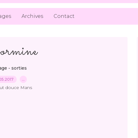
ages
Archives
Contact
ormine
ge - sorties
05.2017
…
out douce Mans