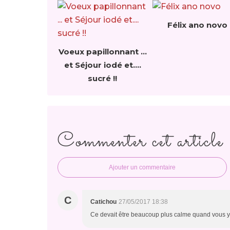
Félix ano novo
Voeux papillonnant ...
et Séjour iodé et....
sucré !!
Commenter cet article
Ajouter un commentaire
C
Catichou
27/05/2017 18:38
Ce devait être beaucoup plus calme quand vous y êt