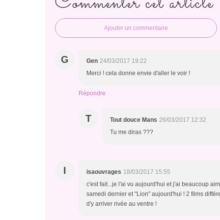
Commenter cet article
Ajouter un commentaire
G
Gen
24/03/2017 19:22
Merci ! cela donne envie d'aller le voir !
Répondre
T
Tout douce Mans
26/03/2017 12:32
Tu me diras ???
I
isaouvrages
18/03/2017 15:55
c'est fait...je l'ai vu aujourd'hui et j'ai beaucoup a
samedi dernier et "Lion" aujourd'hui ! 2 films diff
d'y arriver rivée au ventre !