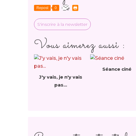
Repost
0
S'inscrire à la newsletter
Vous aimerez aussi :
Séance ciné
J'y vais, je n'y vais
pas...