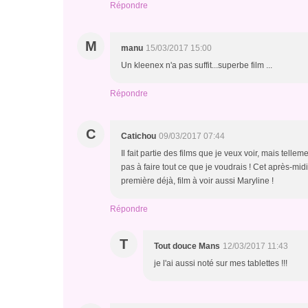
Répondre
M
manu
15/03/2017 15:00
Un kleenex n'a pas suffit...superbe film ...
Répondre
C
Catichou
09/03/2017 07:44
Il fait partie des films que je veux voir, mais tel
pas à faire tout ce que je voudrais ! Cet après-midi
première déjà, film à voir aussi Maryline !
Répondre
T
Tout douce Mans
12/03/2017 11:43
je l'ai aussi noté sur mes tablettes !!!