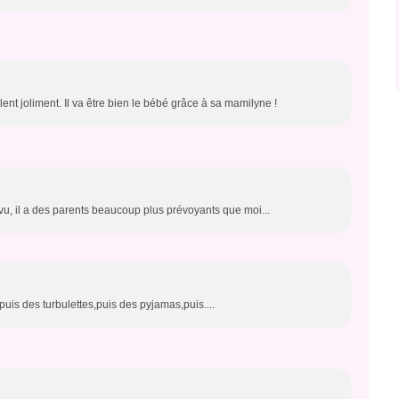
ent joliment. Il va être bien le bébé grâce à sa mamilyne !
évu, il a des parents beaucoup plus prévoyants que moi...
is des turbulettes,puis des pyjamas,puis....