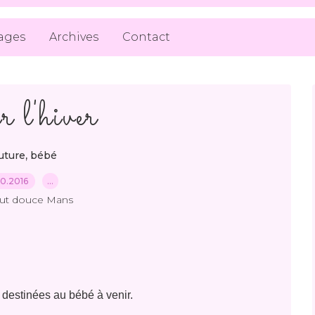
ages
Archives
Contact
 l'hiver
,
uture
bébé
.10.2016
…
out douce Mans
 destinées au bébé à venir.