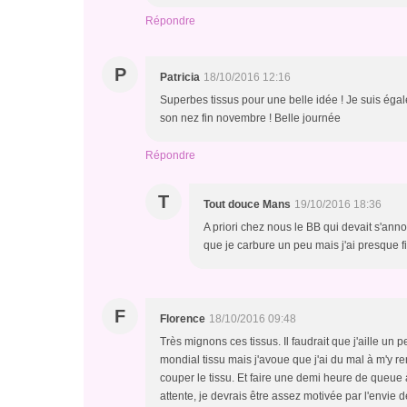
Répondre
P
Patricia
18/10/2016 12:16
Superbes tissus pour une belle idée ! Je suis égale
son nez fin novembre ! Belle journée
Répondre
T
Tout douce Mans
19/10/2016 18:36
A priori chez nous le BB qui devait s'ann
que je carbure un peu mais j'ai presque f
F
Florence
18/10/2016 09:48
Très mignons ces tissus. Il faudrait que j'aille un 
mondial tissu mais j'avoue que j'ai du mal à m'y re
couper le tissu. Et faire une demi heure de queue 
attente, je devrais être assez motivée par l'envie 