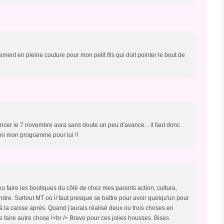
ment en pleine couture pour mon petit fils qui doit pointer le bout de
oncer le 7 novembre aura sans doute un peu d'avance... il faut donc
ini mon programme pour lui !!
peu faire les boutiques du côté de chez mes parents action, cultura,
ndre. Surtout MT où il faut presque se battre pour avoir quelqu'un pour
à la caisse après. Quand j'aurais réalisé deux ou trois choses en
de faire autre chose !<br /> Bravo pour ces jolies housses. Bises