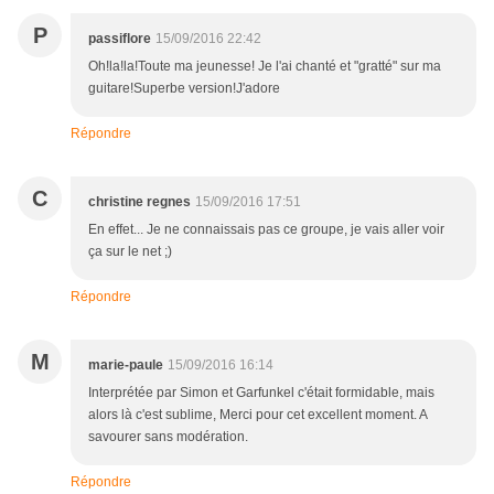
P
passiflore
15/09/2016 22:42
Oh!la!la!Toute ma jeunesse! Je l'ai chanté et "gratté" sur ma
guitare!Superbe version!J'adore
Répondre
C
christine regnes
15/09/2016 17:51
En effet... Je ne connaissais pas ce groupe, je vais aller voir
ça sur le net ;)
Répondre
M
marie-paule
15/09/2016 16:14
Interprétée par Simon et Garfunkel c'était formidable, mais
alors là c'est sublime, Merci pour cet excellent moment. A
savourer sans modération.
Répondre