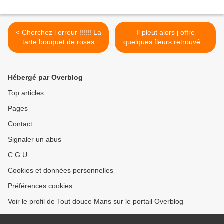
< Cherchez l erreur !!!!!! La
Il pleut alors j offre
tarte bouquet de roses
quelques fleurs retrouvées
ressemble à tout sauf à un
cet été chez le fiston
bouquet de roses bon tant
#encadrement
pis ca devrait être bon
#entredeuxverres >
Hébergé par Overblog
quand même
#tartebouquetderoses
Top articles
#cestraté #patisserie
Pages
@saveurs
Contact
Signaler un abus
C.G.U.
Cookies et données personnelles
Préférences cookies
Voir le profil de Tout douce Mans sur le portail Overblog