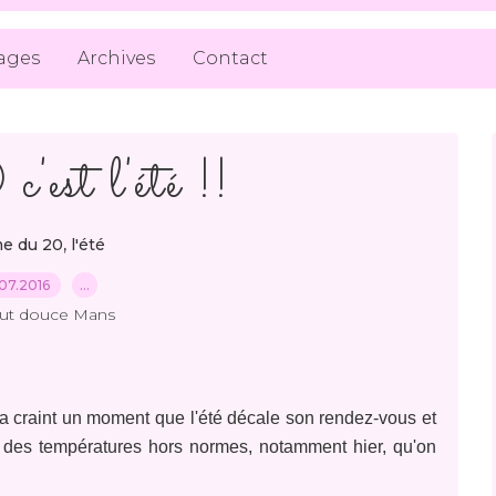
ages
Archives
Contact
est l'été !!
,
e du 20
l'été
07.2016
…
out douce Mans
on a craint un moment que l'été décale son rendez-vous et
ec des températures hors normes, notamment hier, qu'on