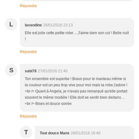
Répondre
L
lavandine
28/01/2016 23:13
Elle est jolie cette petite robe ....J'aime bien son col ! Belle nuit
!
Répondre
S
sabi78
27/01/2016 21:40
Ton ensemble est superbe ! Bravo pour le manteau même si
la couleur est un peu trop vive pour moi mais la robe j'adore !
<br /> Quant à Angela, je n'avais pas remarqué qu'elle portait
souvent le même modèle ! Elle doit se sentir bien dedans ...
<br /> Bises et douce soirée
Répondre
T
Tout douce Mans
28/01/2016 16:40