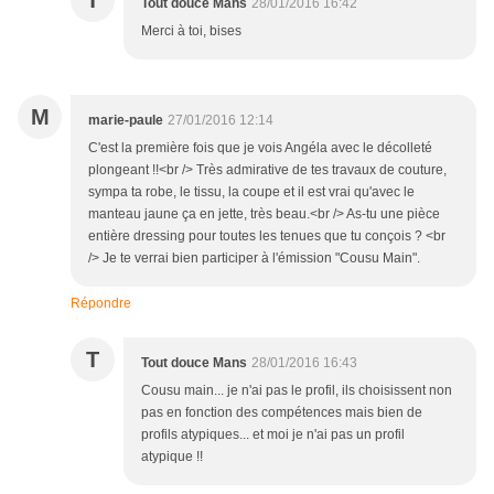
T
Tout douce Mans
28/01/2016 16:42
Merci à toi, bises
M
marie-paule
27/01/2016 12:14
C'est la première fois que je vois Angéla avec le décolleté
plongeant !!<br /> Très admirative de tes travaux de couture,
sympa ta robe, le tissu, la coupe et il est vrai qu'avec le
manteau jaune ça en jette, très beau.<br /> As-tu une pièce
entière dressing pour toutes les tenues que tu conçois ? <br
/> Je te verrai bien participer à l'émission "Cousu Main".
Répondre
T
Tout douce Mans
28/01/2016 16:43
Cousu main... je n'ai pas le profil, ils choisissent non
pas en fonction des compétences mais bien de
profils atypiques... et moi je n'ai pas un profil
atypique !!