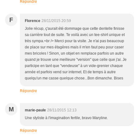
Répondre
F
Florence
28/11/2015 20:59
Jolie récup, ç'aurait été dommage que cette dentelle finisse
sa carrière tout de suite. Te voilà avec un tee-shirt unique et
très sympa.<br /> Merci pour ta visite. Je n'ai pas beaucoup
de place sur mes étagères mais il m'en faut peu pour caser
mes bricoles ! Sinon, un objet en remplace parfois un autre
quand je trouve une meilleure "version" que celle que j'ai. Je
participe en tant que "vendeuse" à un vide-grenier chaque
année et parfois vend sur internet. Et de temps à autre
quelqu'un me casse quelque chose...Bon dimanche. Bises
Répondre
M
marie-paule
28/11/2015 12:13
Une styliste à l'imagination fertile, bravo Maryline.
Répondre