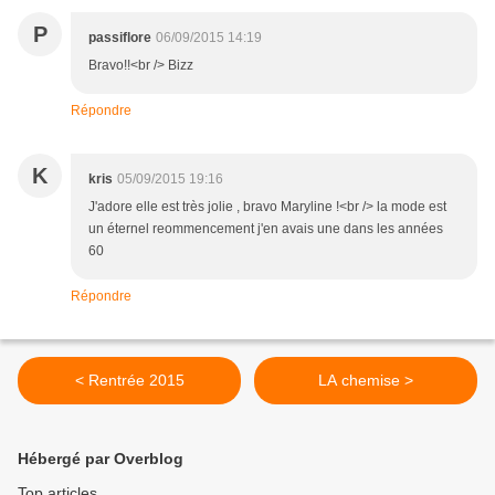
P
passiflore
06/09/2015 14:19
Bravo!!<br /> Bizz
Répondre
K
kris
05/09/2015 19:16
J'adore elle est très jolie , bravo Maryline !<br /> la mode est
un éternel reommencement j'en avais une dans les années
60
Répondre
< Rentrée 2015
LA chemise >
Hébergé par Overblog
Top articles