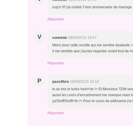
oup's !!!! j'ai oublié !! bon anniversaire de mariag
Répondre
V
vonnette
08/09/2015 19:47
Merci pour cette recette qui me semble épatante.<
il me semble que j'aurais regarder avant tout de 
Répondre
P
passiflore
08/09/2015 18:16
tu as mis le turbo hein!<br /> Et Monsieur TDM veu
aussi les cours d'encadrement me manque mais le 
ça!Sniff!Sniff!<br /> Pour le cours de pâtisserie j'a
Répondre