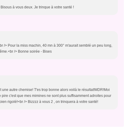
e. Bisous à vous deux. Je trinque à votre santé !
br /> Pour la miss machin, 40 mn à 300° m'aurait semblé un peu long,
même.<br /> Bonne soirée - Bises
t une autre chemise! T'es trop bonne alors voilà le résultat!MDR!Moi
pire c'est que mes mimines ne sont plus suffisamment adroites pour
i bien rigolé!<br /> Bizzzz à vous 2 , on trinquera à votre santé!