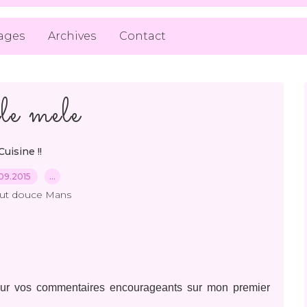
ages
Archives
Contact
e mele
Cuisine !!
09.2015
…
out douce Mans
our vos commentaires encourageants sur mon premier