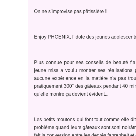
On ne s'improvise pas pâtissière !!
Enjoy PHOENIX, l'idole des jeunes adolescentes v
Plus connue pour ses conseils de beauté flai
jeune miss a voulu montrer ses réalisations pâ
aucune expérience en la matière n'a pas tro
pratiquement 300° des gâteaux pendant 40 minut
qu'elle montre ça devient évident...
Les petits moutons qui font tout comme elle dit
problème quand leurs gâteaux sont sorti noirâtr
fait la conversion entre les degrés fahrenheit et 