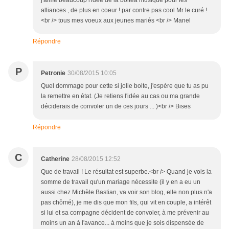
j'aime beaucoup l'idée de la boiteà musique pour les
alliances , de plus en coeur ! par contre pas cool Mr le curé !
<br /> tous mes voeux aux jeunes mariés <br /> Manel
Répondre
P
Petronie
30/08/2015 10:05
Quel dommage pour cette si jolie boite, j'espère que tu as pu
la remettre en état. (Je retiens l'idée au cas ou ma grande
déciderais de convoler un de ces jours ... )<br /> Bises
Répondre
C
Catherine
28/08/2015 12:52
Que de travail ! Le résultat est superbe.<br /> Quand je vois la
somme de travail qu'un mariage nécessite (il y en a eu un
aussi chez Michèle Bastian, va voir son blog, elle non plus n'a
pas chômé), je me dis que mon fils, qui vit en couple, a intérêt
si lui et sa compagne décident de convoler, à me prévenir au
moins un an à l'avance... à moins que je sois dispensée de