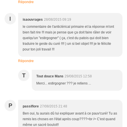
Répondre
I
isaouvrages
28/08/2015 09:19
le commentaire de l'anticlérical primaire et la réponse m'ont
bien fait rire !!! mais je pense que ça doit faire râler de voir
quelqu'un "estirgogner" ( ça, c'est du patois qui doit bien
traduire le geste du curé !!!! ) un si bel objet !!!! je te félicite
pour ton joli travail !!!
Répondre
T
Tout douce Mans
29/08/2015 12:58
Merci... estirgogner ??? je retiens ...
P
passiflore
27/08/2015 21:48
Ben oui, tu aurais dû lui expliquer avant à ce pauv'curé! Tu as
remis les choses en l'état après coup????<br /> C'est quand
même un sacré boulot!!