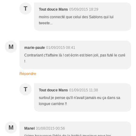
T
Tout douce Mans
05/09/2015 18:29
moins connecté que celui des Sablons qui lui
tweete...
M
marie-paule
01/09/2015 08:41
Contrariant c't'affaire là ! cet écrin est bien joli, pas futé le curé
!
Répondre
T
Tout douce Mans
01/09/2015 11:38
surtout je pense qu'il n'avait jamais eu ça dans sa
longue carrière !!
M
Manel
31/08/2015 00:56