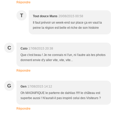
Répondre
T
Tout douce Mans
20/08/2015 00:58
Il faut prévoir un week-end sur place ça en vaut la
peine la région est belle et riche de son histoire
C
Cato
17/08/2015 20:38
Que c'est beau ! Je ne connais ni l'un, ni l'autre ais tes photos
donnent envie d'y aller vite, vite, vite...
Répondre
G
Gen
17/08/2015 14:12
Oh MAGNIFIQUE le parterre de dahlias !!!!! le château est
superbe aussi ! N'aurait-il pas inspiré celui des Visiteurs ?
Répondre