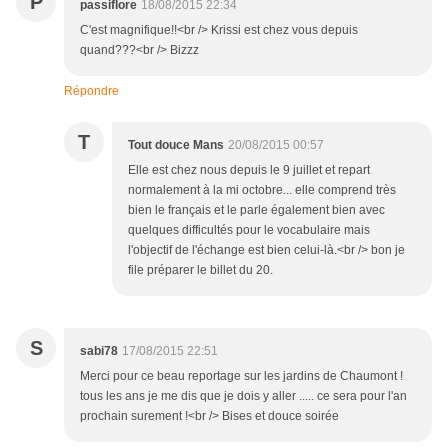
P
passiflore
18/08/2015 22:34
C'est magnifique!!<br /> Krissi est chez vous depuis
quand???<br /> Bizzz
Répondre
T
Tout douce Mans
20/08/2015 00:57
Elle est chez nous depuis le 9 juillet et repart
normalement à la mi octobre... elle comprend très
bien le français et le parle également bien avec
quelques difficultés pour le vocabulaire mais
l'objectif de l'échange est bien celui-là.<br /> bon je
file préparer le billet du 20.
S
sabi78
17/08/2015 22:51
Merci pour ce beau reportage sur les jardins de Chaumont !
tous les ans je me dis que je dois y aller ..... ce sera pour l'an
prochain surement !<br /> Bises et douce soirée