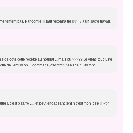
me tentent pas. Par contre, il faut reconnaître qu'il y a un sacré travail.
 mis de côté cette recette au nougat ... mais où ????? Je viens tout juste
rtie de l'émission ... dommage, c'est trop beau ce qu'ils font !
res, c'est bizarre ..... et peut engageant (enfin c'est mon idée !!!)<br