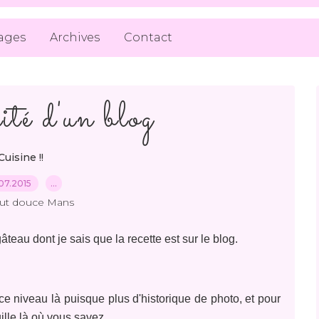
ages
Archives
Contact
ité d'un blog
Cuisine !!
07.2015
…
out douce Mans
teau dont je sais que la recette est sur le blog.
 niveau là puisque plus d'historique de photo, et pour
uille là où vous savez.