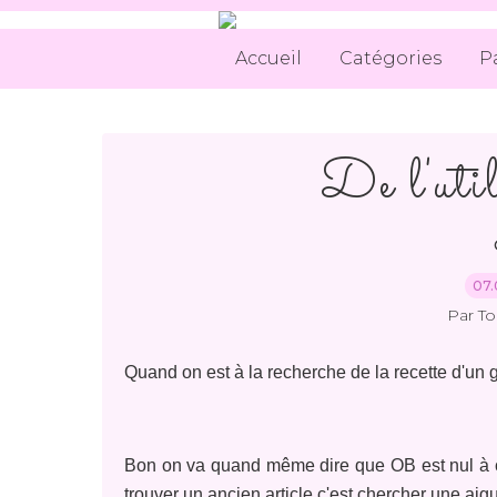
Accueil
Catégories
P
De l'util
07.
Par T
Quand on est à la recherche de la recette d'un gâ
Bon on va quand même dire que OB est nul à ce
trouver un ancien article c'est chercher une aig