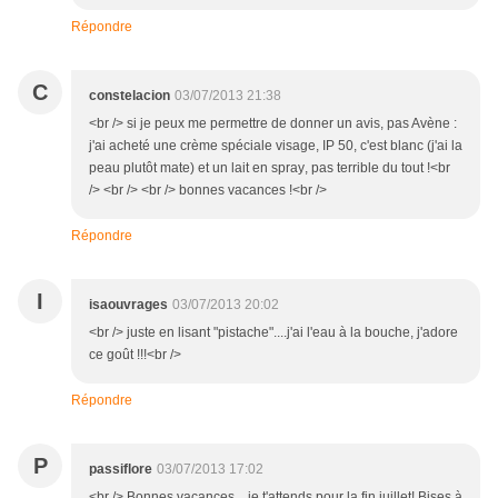
Répondre
C
constelacion
03/07/2013 21:38
<br /> si je peux me permettre de donner un avis, pas Avène :
j'ai acheté une crème spéciale visage, IP 50, c'est blanc (j'ai la
peau plutôt mate) et un lait en spray, pas terrible du tout !<br
/> <br /> <br /> bonnes vacances !<br />
Répondre
I
isaouvrages
03/07/2013 20:02
<br /> juste en lisant "pistache"....j'ai l'eau à la bouche, j'adore
ce goût !!!<br />
Répondre
P
passiflore
03/07/2013 17:02
<br /> Bonnes vacances....je t'attends pour la fin juillet! Bises à