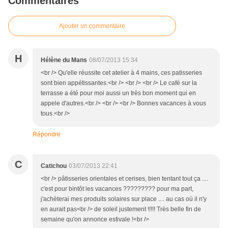
Commentaires
Ajouter un commentaire
H
Hélène du Mans
08/07/2013 15:34
<br /> Qu'elle réussite cet atelier à 4 mains, ces patisseries
sont bien appétissantes.<br /> <br /> <br /> Le café sur la
terrasse a été pour moi aussi un très bon moment qui en
appele d'autres.<br /> <br /> <br /> Bonnes vacances à vous
tous.<br />
Répondre
C
Catichou
03/07/2013 22:41
<br /> pâtisseries orientales et cerises, bien tentant tout ça ....
c'est pour bintôt les vacances ????????? pour ma part,
j'achèterai mes produits solaires sur place .... au cas où il n'y
en aurait pas<br /> de soleil justement !!!!! Très belle fin de
semaine qu'on annonce estivale !<br />