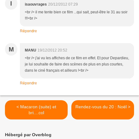
I
isaouvrages
20/12/2012 07:29
<br /> il me tente bien ce film ...qui sait, peut-être le 31 au soir
!!!<br />
Répondre
M
MANU
19/12/2012 20:52
<br /> j'ai vu les affiches de ce film en effet. Et pour Depardieu,
je lui souhaite de faire des scènes de plus en plus courtes,
dans le ciné français et ailleurs !<br />
Répondre
< Macaron (suite) et
Rendez-vous du 20 : Noël >
bri....col
Hébergé par Overblog