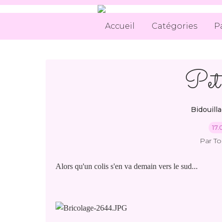
Accueil
Catégories
P
Peti
Bidouill
17.
Par T
Alors qu'un colis s'en va demain vers le sud...