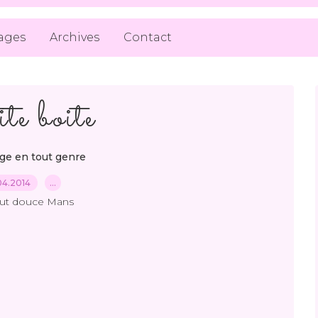
ages
Archives
Contact
te boite
age en tout genre
04.2014
…
out douce Mans