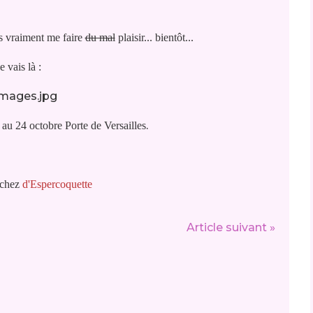
is vraiment me faire
du mal
plaisir... bientôt...
je vais là :
.
au 24 octobre Porte de Versailles
r chez
d'Espercoquette
Article suivant »