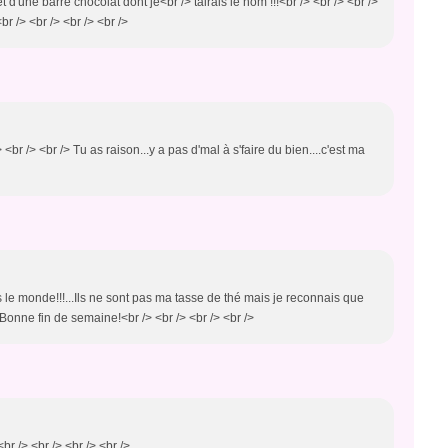
d'une barre chocolat dont je<br /> tairais le nom !!!<br /> <br /> <br />
r /> <br /> <br /> <br />
br /> <br /> Tu as raison...y a pas d'mal à s'faire du bien....c'est ma
s le monde!!!...Ils ne sont pas ma tasse de thé mais je reconnais que
 Bonne fin de semaine!<br /> <br /> <br /> <br />
 <br /> <br /> <br /> <br />