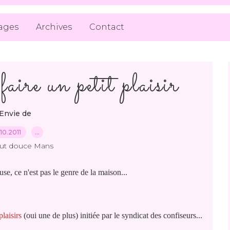
ages
Archives
Contact
faire un petit plaisir
Envie de
10.2011
…
out douce Mans
se, ce n'est pas le genre de la maison...
plaisirs
(oui une de plus) initiée par le syndicat des confiseurs...