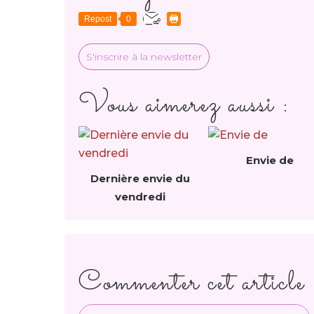
Repost
0
S'inscrire à la newsletter
Vous aimerez aussi :
Envie de
Dernière envie du
vendredi
Commenter cet article