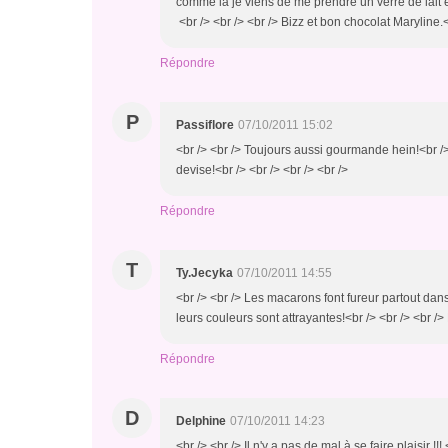
comme là je viens de me prendre un verre de lait et 
<br /> <br /> <br /> Bizz et bon chocolat Maryline.<b
Répondre
P
Passiflore
07/10/2011 15:02
<br /> <br /> Toujours aussi gourmande hein!<br /> <
devise!<br /> <br /> <br /> <br />
Répondre
T
Ty.Jecyka
07/10/2011 14:55
<br /> <br /> Les macarons font fureur partout dan
leurs couleurs sont attrayantes!<br /> <br /> <br />
Répondre
D
Delphine
07/10/2011 14:23
<br /> <br /> Il n'y a pas de mal à se faire plaisir !!!