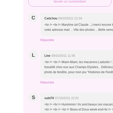
Ajouter un commentaire
C
Catichou
09/10/2011 21:04
<br /> <br /> Maryline (et Claude ...) merci encore 
votre adresse mail ... Vite des photos ... Belle sema
Répondre
L
Line
09/10/2011 11:56
<br /> <br /> Miam Miam, les macarons Ladurée ! :)
travaillé chez eux aux Champs Elysées... Délicieux
photo de fenêtre, pour mon jeu "Histoires de Fenêtr
Répondre
S
sabi78
07/10/2011 22:01
<br /> <br /> Hummmm ! ils sont beaux ces macarons 
<br /> <br /> <br /> Bises et Doux week end<br /> <b