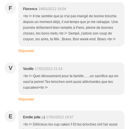
F
Florence
18/02/2012 16:04
<br /> Il me semble que je n'ai pas mangé de bonne brioche
depuis un moment déjà, il est temps que je me ratrappe. Une
journée drôlement bien remplie à Paris, pleine de bonnes
choses, les bons mets,<br /> Sempé, j'adore son coup de
crayon, les amis, ta fille...Bravo. Bon week-end. Bises.<br />
Répondre
V
Vanille
17/02/2012 21:24
<br /> Quel dévouement pour ta famille.......un sacrifice qui en
vaut la peine! Tes brioches sont aussi alléchantes que tes
cupcakes!<br />
Répondre
E
Emilie jolie ;-)
17/02/2012 19:57
<br /> Délicieux les cup cakes !! Et les brioches ont l'air aussi