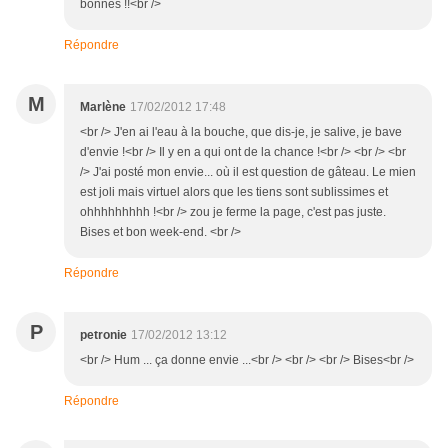
bonnes !!<br />
Répondre
M
Marlène
17/02/2012 17:48
<br /> J'en ai l'eau à la bouche, que dis-je, je salive, je bave
d'envie !<br /> Il y en a qui ont de la chance !<br /> <br /> <br
/> J'ai posté mon envie... où il est question de gâteau. Le mien
est joli mais virtuel alors que les tiens sont sublissimes et
ohhhhhhhhh !<br /> zou je ferme la page, c'est pas juste.
Bises et bon week-end. <br />
Répondre
P
petronie
17/02/2012 13:12
<br /> Hum ... ça donne envie ...<br /> <br /> <br /> Bises<br />
Répondre