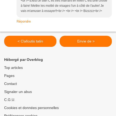
<br /> Extra ce site! C'es très marrant en effet! C'est une chose
à faire! Mettre les moitié de visages l'un à côté de l'autre! Je
vais m'amuser à essayer!!<br /> <br /> <br /> Bizzzzz<br />
Répondre
< Clafoutis tatin
Envie de >
Hébergé par Overblog
Top articles
Pages
Contact
Signaler un abus
C.G.U.
Cookies et données personnelles
Préférences cookies