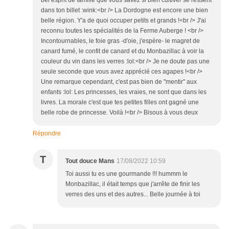
bel esprit de famille que vous savez si bien cultiver se ressent
dans ton billet :wink:<br /> La Dordogne est encore une bien
belle région. Y'a de quoi occuper petits et grands !<br /> J'ai
reconnu toutes les spécialités de la Ferme Auberge ! <br />
Incontournables, le foie gras -d'oie, j'espère- le magret de
canard fumé, le confit de canard et du Monbazillac à voir la
couleur du vin dans les verres :lol:<br /> Je ne doute pas une
seule seconde que vous avez apprécié ces agapes !<br />
Une remarque cependant, c'est pas bien de "mentir" aux
enfants :lol: Les princesses, les vraies, ne sont que dans les
livres. La morale c'est que tes petites filles ont gagné une
belle robe de princesse. Voilà !<br /> Bisous à vous deux
Répondre
T
Tout douce Mans
17/08/2022 10:59
Toi aussi tu es une gourmande !!! hummm le
Monbazillac, il était temps que j'arrête de finir les
verres des uns et des autres... Belle journée à toi