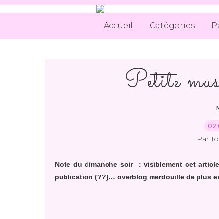
Accueil
Catégories
P
Petite mus
02.
Par T
Note du dimanche soir : visiblement cet articl
publication (??)… overblog merdouille de plus e