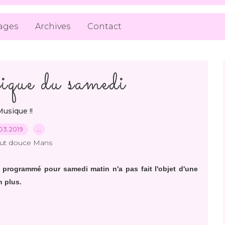
ages
Archives
Contact
ique du samedi
Musique !!
03.2019
…
out douce Mans
e programmé pour samedi matin n'a pas fait l'objet d'une
n plus.