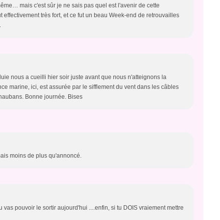
même… mais c'est sûr je ne sais pas quel est l'avenir de cette
ut effectivement très fort, et ce fut un beau Week-end de retrouvailles
.
ie nous a cueilli hier soir juste avant que nous n'atteignons la
nce marine, ici, est assurée par le sifflement du vent dans les câbles
s haubans. Bonne journée. Bises
mais moins de plus qu'annoncé.
 vas pouvoir le sortir aujourd'hui ....enfin, si tu DOIS vraiement mettre