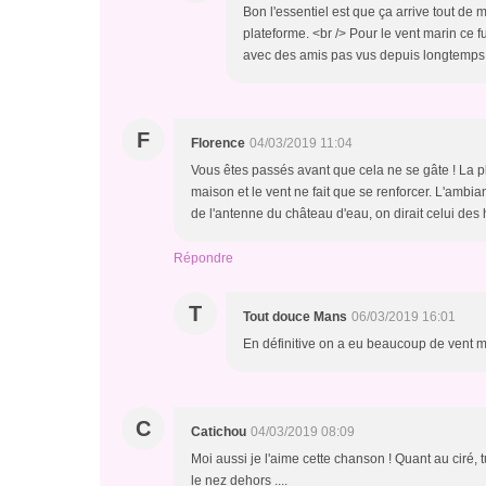
Bon l'essentiel est que ça arrive tout de 
plateforme. <br /> Pour le vent marin ce f
avec des amis pas vus depuis longtemps
F
Florence
04/03/2019 11:04
Vous êtes passés avant que cela ne se gâte ! La plu
maison et le vent ne fait que se renforcer. L'ambia
de l'antenne du château d'eau, on dirait celui de
Répondre
T
Tout douce Mans
06/03/2019 16:01
En définitive on a eu beaucoup de vent 
C
Catichou
04/03/2019 08:09
Moi aussi je l'aime cette chanson ! Quant au ciré, tu
le nez dehors ....