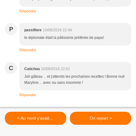
Répondre
P
passiflore
10/08/2016 22:48
le diplomate était la pâtisserie préférée de papa!
Répondre
C
Catichou
10/08/2016 22:01
Joli gâteau ... et j'attends les prochaines recettes ! Bonne nuit
Maryline ... avec ou sans insomnie !
Répondre
< Au nord y'avait....
On repart >