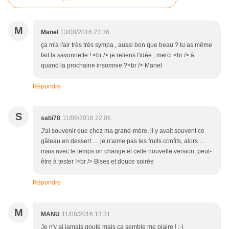
M
Manel
13/08/2016 23:36
ça m'a l'air très très sympa , aussi bon que beau ? tu as même
fait la savonnette ! <br /> je retiens l'idée , merci <br /> à
quand la prochaine insomnie ?<br /> Manel
Répondre
S
sabi78
11/08/2016 22:06
J'ai souvenir que chez ma grand-mère, il y avait souvent ce
gâteau en dessert .... je n'aime pas les fruits confits, alors ...
mais avec le temps on change et cette nouvelle version, peut-
être à tester !<br /> Bises et douce soirée
Répondre
M
MANU
11/08/2016 13:31
Je n'y ai jamais gouté mais ça semble me plaire ! ;-)