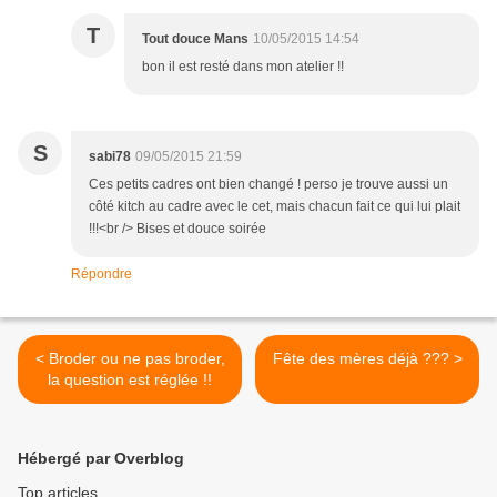
T
Tout douce Mans
10/05/2015 14:54
bon il est resté dans mon atelier !!
S
sabi78
09/05/2015 21:59
Ces petits cadres ont bien changé ! perso je trouve aussi un
côté kitch au cadre avec le cet, mais chacun fait ce qui lui plait
!!!<br /> Bises et douce soirée
Répondre
< Broder ou ne pas broder,
Fête des mères déjà ??? >
la question est réglée !!
Hébergé par Overblog
Top articles