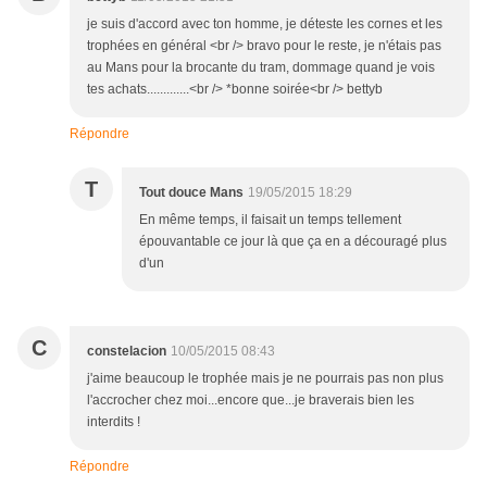
je suis d'accord avec ton homme, je déteste les cornes et les
trophées en général <br /> bravo pour le reste, je n'étais pas
au Mans pour la brocante du tram, dommage quand je vois
tes achats.............<br /> *bonne soirée<br /> bettyb
Répondre
T
Tout douce Mans
19/05/2015 18:29
En même temps, il faisait un temps tellement
épouvantable ce jour là que ça en a découragé plus
d'un
C
constelacion
10/05/2015 08:43
j'aime beaucoup le trophée mais je ne pourrais pas non plus
l'accrocher chez moi...encore que...je braverais bien les
interdits !
Répondre