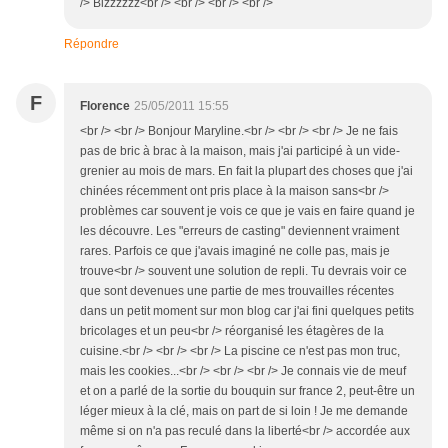
/> Bizzzzzz<br /> <br /> <br /> <br />
Répondre
F
Florence
25/05/2011 15:55
<br /> <br /> Bonjour Maryline.<br /> <br /> <br /> Je ne fais
pas de bric à brac à la maison, mais j'ai participé à un vide-
grenier au mois de mars. En fait la plupart des choses que j'ai
chinées récemment ont pris place à la maison sans<br />
problèmes car souvent je vois ce que je vais en faire quand je
les découvre. Les "erreurs de casting" deviennent vraiment
rares. Parfois ce que j'avais imaginé ne colle pas, mais je
trouve<br /> souvent une solution de repli. Tu devrais voir ce
que sont devenues une partie de mes trouvailles récentes
dans un petit moment sur mon blog car j'ai fini quelques petits
bricolages et un peu<br /> réorganisé les étagères de la
cuisine.<br /> <br /> <br /> La piscine ce n'est pas mon truc,
mais les cookies...<br /> <br /> <br /> Je connais vie de meuf
et on a parlé de la sortie du bouquin sur france 2, peut-être un
léger mieux à la clé, mais on part de si loin ! Je me demande
même si on n'a pas reculé dans la liberté<br /> accordée aux