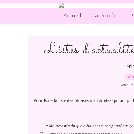
Accueil
Catégories
P
Listes d'actualité
N'i
23.
Par T
Pour Kate la liste des phrases maladroites qui ont pu lu
«
Ma mère m’a dit que c’était pas si compliqué que ça 
« Fais pas autant d’histoires, t’as la péridurale »