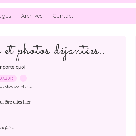
ages
Archives
Contact
 et photos déjantées...
mporte quoi
07.2013
…
out douce Mans
i être dites hier
en fait »