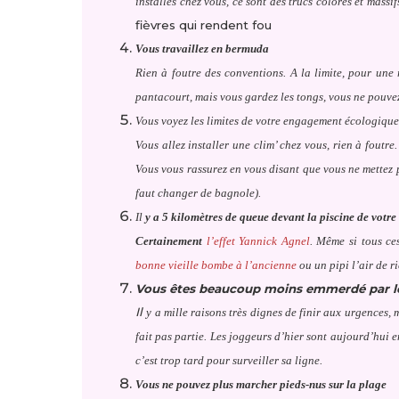
installés chez vous, ce sont des trucs colorés et massi
fièvres qui rendent fou
Vous travaillez en bermuda
Rien à foutre des conventions. A la limite, pour un
pantacourt, mais vous gardez les tongs, vous ne pouve
Vous voyez les limites de votre engagement écologique
Vous allez installer une clim’ chez vous, rien à foutre
Vous vous rassurez en vous disant que vous ne mettez p
faut changer de bagnole).
Il
y a 5 kilomètres de queue devant la piscine de votre
Certainement
l’effet Yannick Agnel
. Même si tous ce
bonne vieille bombe à l’ancienne
ou un pipi l’air de r
Vous êtes beaucoup moins emmerdé par les
Il
y a mille raisons très dignes de finir aux urgences
fait pas partie. Les joggeurs d’hier sont aujourd’hui 
c’est trop tard pour surveiller sa ligne.
Vous ne pouvez plus marcher pieds-nus sur la plage