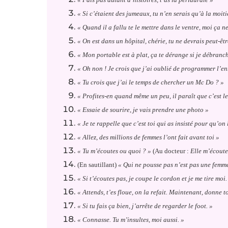
« Si c’étaient des jumeaux, tu n’en serais qu’à la moiti
« Quand il a fallu te le mettre dans le ventre, moi ça n
« On est dans un hôpital, chérie, tu ne devrais peut-être
« Mon portable est à plat, ça te dérange si je débranc
« Oh non ! Je crois que j’ai oublié de programmer l’e
« Tu crois que j’ai le temps de chercher un Mc Do ? »
« Profites-en quand même un peu, il paraît que c’est le
« Essaie de sourire, je vais prendre une photo »
« Je te rappelle que c’est toi qui as insisté pour qu’on 
« Allez, des millions de femmes l’ont fait avant toi »
« Tu m’écoutes ou quoi ? »
(Au docteur :
Elle m’écoute
(En sautillant)
« Qui ne pousse pas n’est pas une femm
« Si t’écoutes pas, je coupe le cordon et je me tire moi. 
« Attends, t’es floue, on la refait. Maintenant, donne t
« Si tu fais ça bien, j’arrête de regarder le foot. »
« Connasse. Tu m’insultes, moi aussi. »