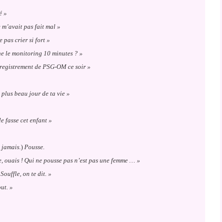
é »
e m’avait pas fait mal »
 pas crier si fort »
he le monitoring 10 minutes ? »
nregistrement de PSG-OM ce soir »
 plus beau jour de ta vie »
le fasse cet enfant »
 jamais.
)
Pousse.
e, ouais ! Qui ne pousse pas n’est pas une femme … »
Souffle, on te dit. »
out. »