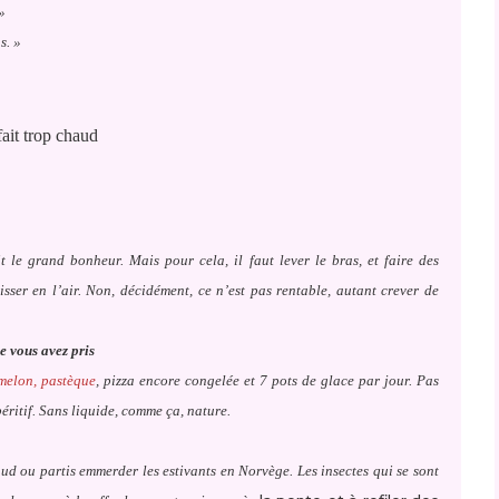
»
s. »
fait trop chaud
it le grand bonheur. Mais pour cela, il faut lever le bras, et faire des
sser en l’air. Non, décidément, ce n’est pas rentable, autant crever de
e vous avez pris
melon, pastèque
, pizza encore congelée et 7 pots de glace par jour. Pas
péritif. Sans liquide, comme ça, nature.
ud ou partis emmerder les estivants en Norvège. Les insectes qui se sont