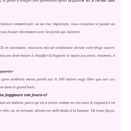
la ponte et à refiler des
fs, le genre à bouffer leur partenaire après
e réunion commerciale ou un truc important, vous consentez à passer au
z pas bosser décemment avec les pieds qui suintent.
. Et en attendant, vous avez mis un ventilateur devant votre frigo ouvert.
as une demi-heure à chauffer la bagnole le matin (ou alors, vraiment, il
 quartier
s gens semblent moins portés sur le 100 mètres nage libre que sur
une
.
ien dans le grand bain
 joggeurs ces jours-ci
, mais un malaise parce qu’on a couru comme un con sous le cagnard n’en
en vélo, ou en terrasse, devant un milk-shake à la banane. De toute façon,