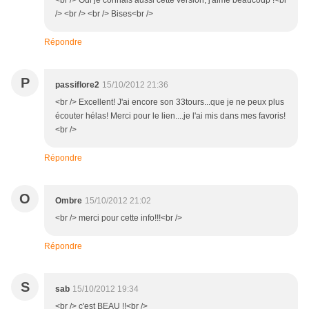
<br /> Oui je connais aussi cette version, j'aime beaucoup !<br
/> <br /> <br /> Bises<br />
Répondre
P
passiflore2
15/10/2012 21:36
<br /> Excellent! J'ai encore son 33tours...que je ne peux plus
écouter hélas! Merci pour le lien....je l'ai mis dans mes favoris!
<br />
Répondre
O
Ombre
15/10/2012 21:02
<br /> merci pour cette info!!!<br />
Répondre
S
sab
15/10/2012 19:34
<br /> c'est BEAU !!<br />