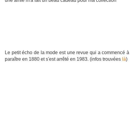
une amie m'a fait un beau cadeau pour ma collection
Le petit écho de la mode est une revue qui a commencé à
paraître en 1880 et s'est arrêté en 1983. (infos trouvées
là
)