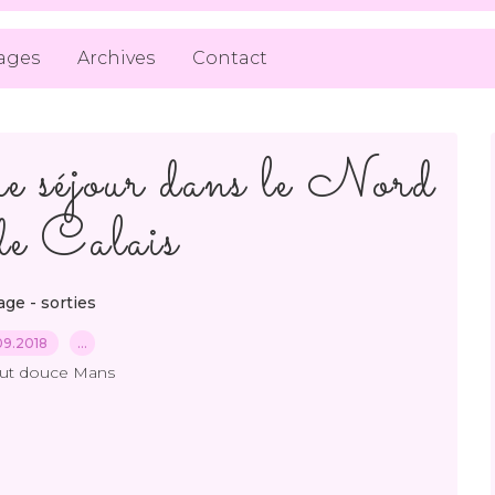
ages
Archives
Contact
tre séjour dans le Nord
e Calais
ge - sorties
09.2018
…
out douce Mans