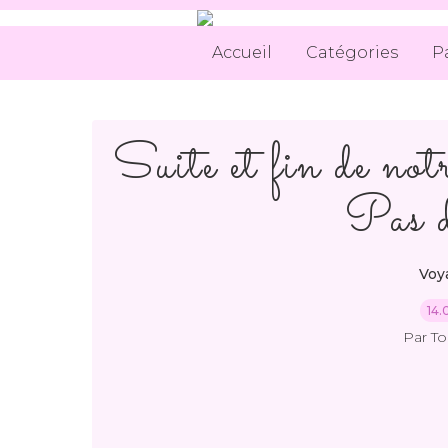
Accueil
Catégories
P
Suite et fin de no
Pas d
Voya
14.
Par T